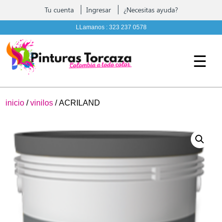
Contáctenos
Tu cuenta
Ingresar
¿Necesitas ayuda?
Pintura, complementos y Ferreteria
LLamanos :
323 237 0578
☰
inicio
/
vinilos
/ ACRILAND