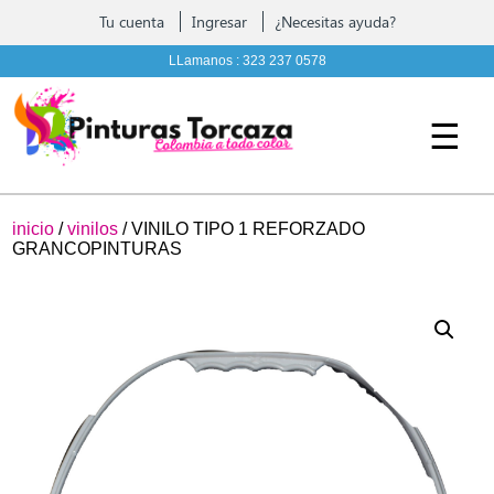
Contáctenos
Tu cuenta
Ingresar
¿Necesitas ayuda?
Pintura, complementos y Ferreteria
LLamanos :
323 237 0578
☰
inicio
/
vinilos
/ VINILO TIPO 1 REFORZADO
GRANCOPINTURAS