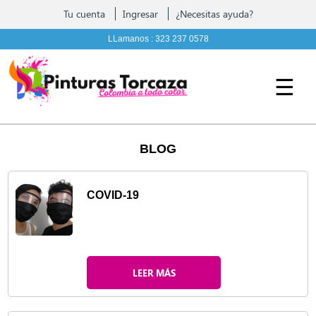
Contáctenos
Tu cuenta
Ingresar
¿Necesitas ayuda?
Pintura, complementos y Ferreteria
LLamanos :
323 237 0578
☰
BLOG
COVID-19
LEER MÁS