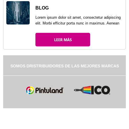
BLOG
Lorem ipsum dolor sit amet, consectetur adipiscing
elit. Morbi efficitur porta nunc in maximus. Aenean
leo enim, cursus in fermentum quis, faucibus eget
purus. Vivamus vitae lorem id odio scelerisque
LEER MÁS
tincidunt. Nullam et neque eget tortor consectetur
tempor. Quisque ultricies odio leo, ac mollis lacus
dapibus ultricies. Pellentesque eget tempor velit, id
interdum est. Mauris at enim ultricies, feugiat ante
vitae, vulputate massa. Aliquam pulvinar nulla
SOMOS DRISTRIBUIDORES DE LAS MEJORES MARCAS
ligula, at congue quam vehicula ac. Duis commodo,
leo et rhoncus eleifend, ante metus ornare sem,
eget suscipit leo nulla sed ex. Curabitur varius
accumsan elit, eget pulvinar ligula consequat
congue. Phasellus eu interdum mi. Donec congue
libero sit amet feugiat dapibus. Sed non est
imperdiet, tempor nulla a, tristique enim. Vestibulum
risus diam, interdum at rutrum ac, scelerisque sit
amet neque. In elementum blandit arcu non semper.