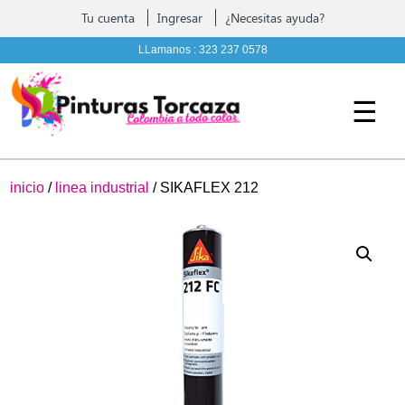
Contáctenos
Tu cuenta
Ingresar
¿Necesitas ayuda?
Pintura, complementos y Ferreteria
LLamanos :
323 237 0578
☰
inicio
/
linea industrial
/ SIKAFLEX 212