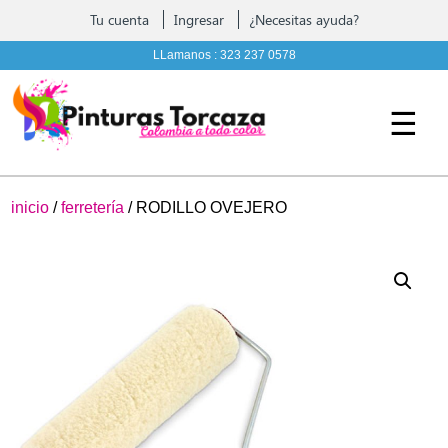
Contáctenos
Tu cuenta
Ingresar
¿Necesitas ayuda?
Pintura, complementos y Ferreteria
LLamanos :
323 237 0578
☰
inicio
/
ferretería
/ RODILLO OVEJERO