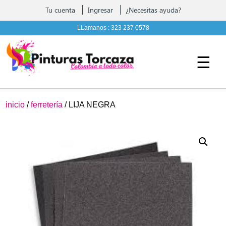
Contáctenos
Tu cuenta
Ingresar
¿Necesitas ayuda?
Pintura, complementos y Ferreteria
LLamanos :
323 237 0578
☰
inicio
/
ferretería
/ LIJA NEGRA