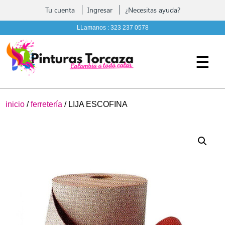
Contáctenos
Tu cuenta
Ingresar
¿Necesitas ayuda?
Pintura, complementos y Ferreteria
LLamanos :
323 237 0578
☰
inicio
/
ferretería
/ LIJA ESCOFINA