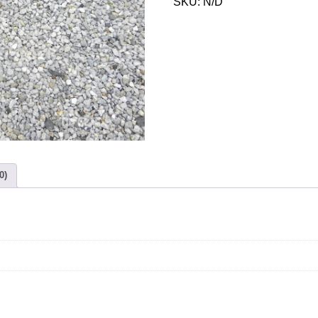
SKU:
N/D
0)