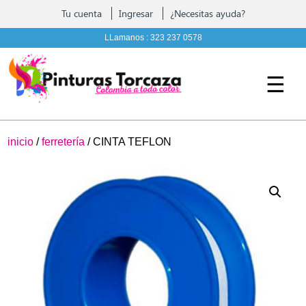
Contáctenos
Tu cuenta
Ingresar
¿Necesitas ayuda?
Pintura, complementos y Ferreteria
LLamanos :
323 237 0578
☰
inicio
/
ferretería
/ CINTA TEFLON