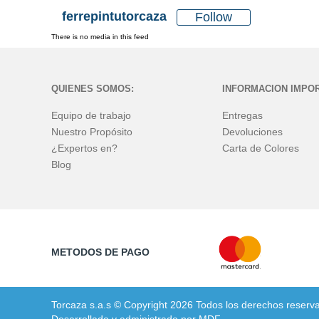
ferrepintutorcaza
Follow
There is no media in this feed
QUIENES SOMOS:
INFORMACION IMPO
Equipo de trabajo
Entregas
Nuestro Propósito
Devoluciones
¿Expertos en?
Carta de Colores
Blog
METODOS DE PAGO
Torcaza s.a.s © Copyright 2026 Todos los derechos reserv
Desarrollado y administrado por MDF