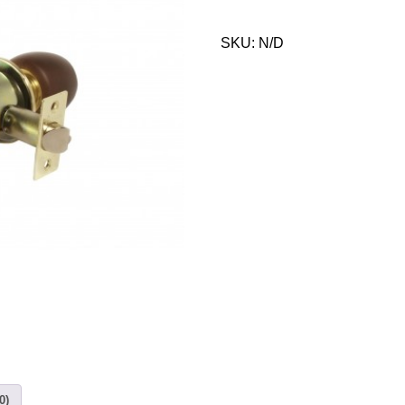
SKU:
N/D
0)