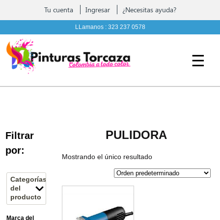
Contáctenos
Tu cuenta
Ingresar
¿Necesitas ayuda?
Pintura, complementos y Ferreteria
LLamanos :
323 237 0578
☰
PULIDORA
Filtrar
por:
Mostrando el único resultado
Categorías
del
producto
Marca del