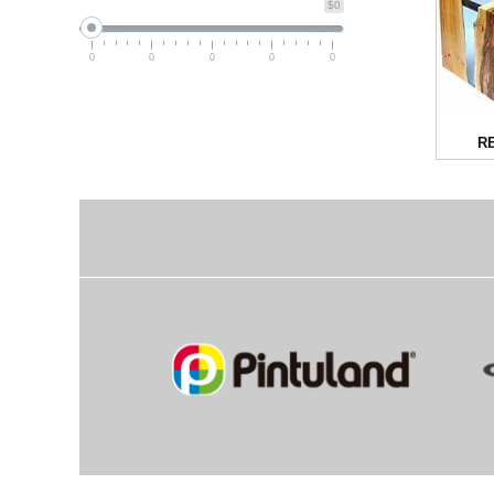
$0
0
0
0
0
0
R